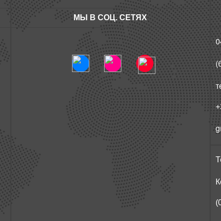
МЫ В СОЦ. СЕТЯХ
0
(
т
+
g
Т
К
(