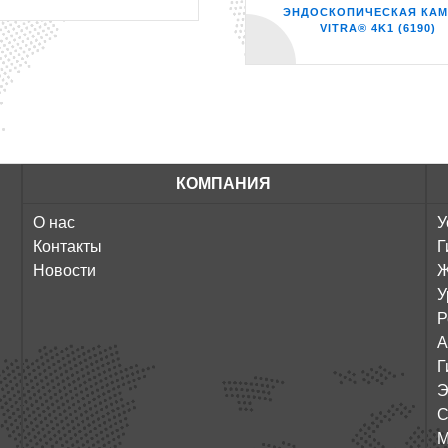
ЭНДОСКОПИЧЕСКАЯ КАМ
VITRA® 4K1 (6190)
КОМПАНИЯ
О нас
У
Контакты
Г
Новости
Ж
У
Р
А
Г
Э
С
М