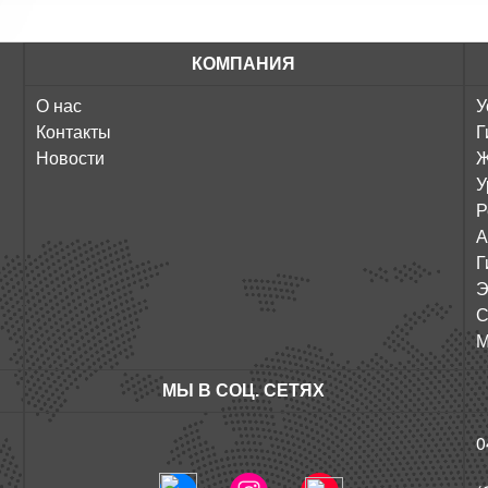
КОМПАНИЯ
О нас
У
Контакты
Г
Новости
Ж
У
Р
А
Г
Э
С
М
МЫ В СОЦ. СЕТЯХ
0