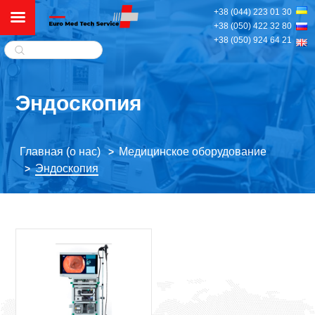
+38 (044) 223 01 30
+38 (050) 422 32 80
+38 (050) 924 64 21
Эндоскопия
Главная (о нас)
Медицинское оборудование
>
Эндоскопия
>